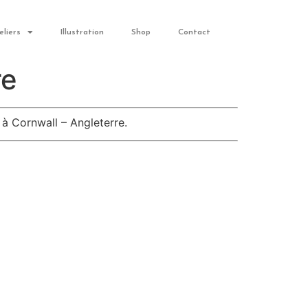
eliers
Illustration
Shop
Contact
re
à Cornwall – Angleterre.